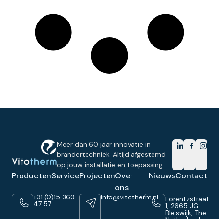
Meer dan 60 jaar innovatie in
brandertechniek. Altijd afgestemd
op jouw installatie en toepassing.
Producten
Service
Projecten
Over
Nieuws
Contact
ons
+31 (0)15 369
Info@vitotherm.nl
Lorentzstraat
47 57
1, 2665 JG
Bleiswijk, The