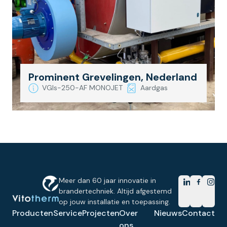
Prominent Grevelingen, Nederland
VGIs-250-AF MONOJET
Aardgas
Meer dan 60 jaar innovatie in
brandertechniek. Altijd afgestemd
op jouw installatie en toepassing.
Producten
Service
Projecten
Over
Nieuws
Contact
ons