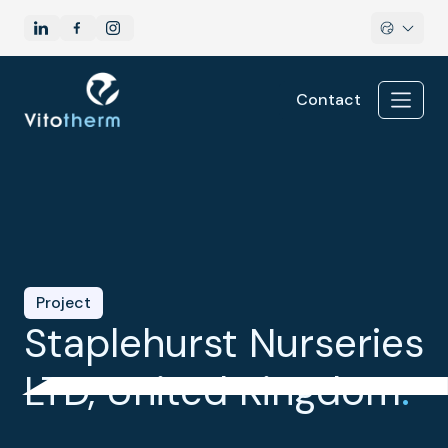
Contact
Project
Staplehurst Nurseries
LTD, United Kingdom
.